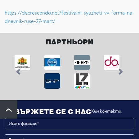
https://decrescendo.net/festivalni-syuzheti-vv-forma-na-
dnevnik-ruse-27-mart/
ПАРТНЬОРИ
Previous
Next
СВЪРЖЕТЕ СЕ С НАС
Към контакти