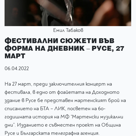
Емил Табаков
ФЕСТИВАЛНИ СЮЖЕТИ ВЪВ
ФОРМА НА ДНЕВНИК – РУСЕ, 27
МАРТ
06.04.2022
На 27 март, преди заключителния концерт на
фестивала, в едно от фоайетата на Доходното
здание в Русе бе представен мартенският брой на
списанието на БТА – ЛИК, посветен на 6о-
годишната история на МФ “Мартенски музикални
дни”. Изданието е съвместен проект на Община
Русе и Българската телеграфна агенция.