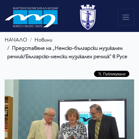
НАЧАЛО
Новини
Представяне на „Немско-български музикален
речник/Българско-немски музикален речник“ в Русе