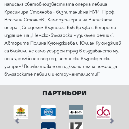
написала световноизвестната оперна певица
Красимира Стоянова - възпитаник на НУИ "Проф.
Веселин Стоянов", Камерзенгерин на Виенската
опера: „Споделям възторга във връзка с второто
издание на „Немско-български музикален речник“.
Авторите Полина Куюмджиева и Юлиан Куюмджиев
са вложили не само усърден труд в създаването му,
но и задълбочен подход, истински възрожденски
устрем! Всичко това е от изключителна помощ за
българските певци и инструменталисти!“
ПАРТНЬОРИ
Previous
Next