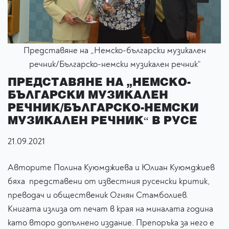
Представяне на „Немско-български музикален
речник/Българско-немски музикален речник“
ПРЕДСТАВЯНЕ НА „НЕМСКО-
БЪЛГАРСКИ МУЗИКАЛЕН
РЕЧНИК/БЪЛГАРСКО-НЕМСКИ
МУЗИКАЛЕН РЕЧНИК“ В РУСЕ
21.09.2021
Авторите Полина Куюмджиева и Юлиан Куюмджиев
бяха представени от известния русенски критик,
преводач и общественик Огнян Стамболиев.
Книгата излиза от печат в края на миналата година
като второ допълнено издание. Препоръка за него е