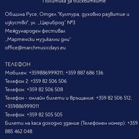
Политика за бисквитките
Община Русе, Отдел "Култура, духовно развитие и
изкуство", ул. „Цариброд“ №3
Международен фестивал
„Мартенски музикални дни“
office@marchmusicdays.eu
ТЕЛЕФОН
Мобилен:
+359886999011; +359 887 686 136
Телефон 2:
+359 82 506 506
Телефон:
+359 82 506 508
Телефон - онлайн билети и връщания:
+359 82 506 512;
+359886999011
Телефон:
+359 82 505 505
Билети на каса доходно здание (Телефонен номер):
+359
885 462 048