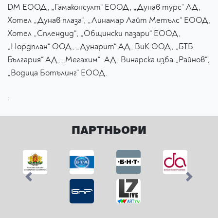
DM ЕООД, „Гамаконсулт“ ЕООД, „Дунав турс“ АД,
Хотел „Дунав плаза“, „Линамар Лайт Метълс“ ЕООД,
Хотел „Сплендид“, „Общински пазари“ ЕООД,
„Нордплан“ ООД, „Дунарит“ АД, ВиК ООД, „БТБ
България“ АД, „Мегахим“ АД, Винарска изба „Райнов“,
„Водица Ботълинг“ ЕООД.
.
ПАРТНЬОРИ
Previous
Next