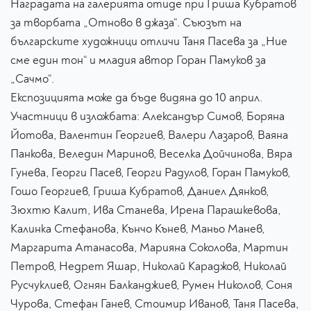
Наградата на галерията отиде при Гриша Кубратов
за творбата „Отново в джаза“. Съюзът на
българските художници отличи Таня Пасева за „Ние
сме един тон“ и младия автор Горан Памуков за
„Сачмо“.
Експозицията може да бъде видяна до 10 април.
Участници в изложбата: Александър Симов, Боряна
Йотова, Валентин Георгиев, Валери Лазаров, Ваяна
Панкова, Веледин Маринов, Веселка Дойчинова, Вяра
Гунева, Георги Пасев, Георги Радулов, Горан Памуков,
Гошо Георгиев, Гриша Кубратов, Даниел Дянков,
Зюхтю Калит, Ива Станева, Ирена Парашкевова,
Калинка Стефанова, Кънчо Кънев, Маньо Манев,
Маргарита Атанасова, Марияна Соколова, Мартин
Петров, Недрет Яшар, Николай Караджов, Николай
Русчуклиев, Огнян Балканджиев, Румен Николов, Соня
Чурова, Стефан Ганев, Стоимир Иванов, Таня Пасева,