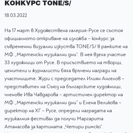
КОНКУРС TONE/S/
18.03.2022
На 17 март в Художествена галерия-Русе се състоя
официалното откриване на изложба – конкурс за
съвременни визуални изкуства TONE/S/ в рамките на
МФ „Мартенски музикални дни“. В нея взеха участие
33 художници от Русе. В присъствието на творци,
ценители и журналисти бяха връчени награди на
участниците. Жури с председател Илиян Ангелов –
представител на Съюз на българските художници,
членове Ива Чавдарова – артистичен директор на
МФ „Мартенски музикални дни” и Елена Великова –
директор на ХГ – Русе, определи наградата на
музикалния фестивал да получи Маргарита
Атанасова за картината „Четири римско“.