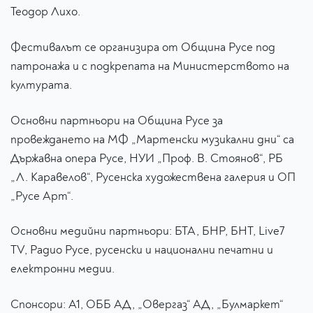
Теодор Лихо.
Фестивалът се организира от Община Русе под
патронажа и с подкрепата на Министерството на
културата.
Основни партньори на Община Русе за
провеждането на МФ „Мартенски музикални дни“ са
Държавна опера Русе, НУИ „Проф. В. Стоянов“, РБ
„Л. Каравелов“, Русенска художествена галерия и ОП
„Русе Арт“.
Основни медийни партньори: БТА, БНР, БНТ, Live7
TV, Радио Русе, русенски и национални печатни и
електронни медии.
Спонсори: А1, ОББ АД, „Овергаз“ АД, „Булмаркет“