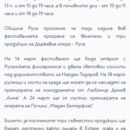
13 ч. и от 15 до 19 часа, а в почивните дни - от 10 до 11
часа и от 18 до 19 часа.
Община Русе припомня, че тази година във
фестивалната програма са включени и три
продукции на Държавна опера – Русе.
На 14 март фестивалът ще бъде открит с
Русенската филхармония и двама световни солисти
под диригентството на Найден Тодоров. На 18 март
русенци и гости на града ще могат да се насладят на
премиерата на монодрамата от Любомир Денев
„Алма“. А 24 март ще се състои премиерата на
операта на Пучини „Мадам Бътерфлай“.
Билети за посочените три съвместни продукции ще
бъдат достъпни както онлайн в Entase, така и на