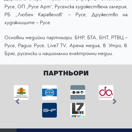
Русе, ОП „Русе Арт“, Русенска художествена галерия,
РБ „Любен Каравелов“ – Русе, Дружество на
художниците – Русе.
Основни медийни партньори: БНР, БТА, БНТ, РТВЦ –
Русе, Радио Русе, Live7 TV, Арена медиа, в. Утро, в.
Бряг, русенски и национални електронни медии.
ПАРТНЬОРИ
Previous
Next