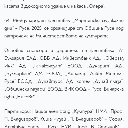
касата в Доходното здание и на каса „Опера“.
64. Международен фестивал „Мартенски музикални
дни“ – Русе, 2025, се организира от Община Русе под
патронажа на Министерството на културата.
Основни спонсори и дарители на фестивала: А1
България ЕАД, ОББ АД, Инвестбанк АД, „Овергаз
Инк“ АД, „Гамаконсулт“ ЕООД „Дунарит“ АД,
„Булмаркет“ ДМ ЕООД, „Линамар Лайт Метълс
Русе“ ЕООД, „Дунавтурс“ АД, хотел „Дунав плаза“,
„Общински пазари“ ЕООД, ВИК ООД – Русе, Винарска
изба „Нисово“.
Партньори: Национален фонд „Култура“, НМА „Проф.
П. Владигеров“, Къща музей „П. Владигеров“ – София,
Държавна опера – Русе, НУИ „Проф. В. Стоянов“ –