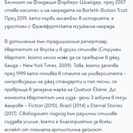
Белмонт на Фондация Форберг-Шнайдер, през 2007
става носител и на наградата на Borletti-Buitoni Trust.
През 2019, като първи ансамбъл в историята, е
удостоен с Франкфуртската музикална награда.
В допълнение към традиционния репертоар,
квартетът се впуска и в други стилове (Струнен
квартет, който лесно може да се превърне в джаз
банда – New York Times, 2009). Това, което започва
през 1999 като почивка в стаите на университета –
импровизации на джаз стандарти и поп песни, се
превръща в запазена марка на Quatuor Ébène. До
момента квартетът има изда- дени 3 албума в тези
жанрове – Fiction (2010), Brazil (2014) и Eternal Stories
(2017). Свободният подход към различни стилове
създава усилие, което е благоприятно за всеки
аспект от тяхната артистична дейност.