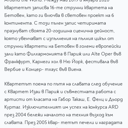
квартетът записва 16-те струнни квартета на
Бетовен, като ги влючва в световен проект на 6
континента. С този пълен запис четиримата
празнуват своята 20-годишна сценична дейност,
която увенчават с изпълнения на пълния цикъл от
струнни квартети на Бетовен в големи европейски
зали като Филхармонията в Париж или Alte Oper във
Франкфурт, Карнеги хол в Ню Йорк, фестивала във
Вербие и Концер- тхаус във Виена.
Квартетът поема по пътя на славата след обучение
с Квартет Изаи в Париж и съвместната работа с
артисти от класата на Габор Такаш, Е. Фелц и Дьорд
Куртаг. Изключителният им успех на конкурса ARD
през 2004 бележи началото на техния възход към
славата. През 2005 квар- тетът печели и наградата