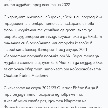
които издават през есента на 2022.
С харизматичното си свирене, свежия си подход към
традицията и откритото си ангажиране с нови
форми, музикантите успяват да достигнат до
широка аудитория от млади слушатели и да вложат
таланта си в редовните майсторски класове в
Парижката консерватория. През януари 2021
квартетът получава поръчка от Университета за
музика и сценични изкуства в Мюнхен да създаде клас
за струнен квартет като част от новооснованата
Quatuor Ébène Academy.
С началото на сезон 2022/23 Quatuor Ébène влиза в
три резидентни програми едновременно.
Ансамбълът става резидентен квартет на
Френското национално радо с по три концерта през