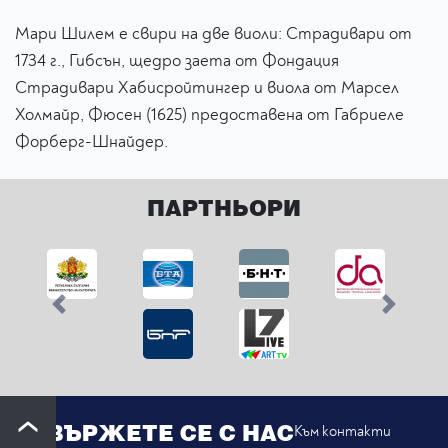
Мари Шилем e свири на две виоли: Страдивари от
1734 г., Гибсън, щедро заета от Фондация
Страдивари Хабисройтингер и виола от Марсел
Холмайр, Фюсен (1625) предоставена от Габриеле
Форберг-Шнайдер.
ПАРТНЬОРИ
Previous
Next
СВЪРЖЕТЕ СЕ С НАС
Към контакти