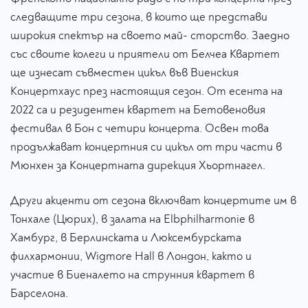
следващите три сезона, в които ще представи
широкия спектър на своето май- сторство. Заедно
със своите колеги и приятели от Белчеа Квартет
ще изнесат съвместен цикъл във Виенския
Концертхаус през настоящия сезон. От есента на
2022 са и резидентен квартет на Бетовеновия
фестивал в Бон с четири концерта. Освен това
продължават концертния си цикъл от три части в
Мюнхен за Концертната дирекция Хьортнагел.
Други акценти от сезона включват концертите им в
Тонхале (Цюрих), в залата на Elbphilharmonie в
Хамбург, в Берлинската и Люксембурската
филхармонии, Wigmore Hall в Лондон, както и
участие в Биеналето на струнния квартет в
Барселона.