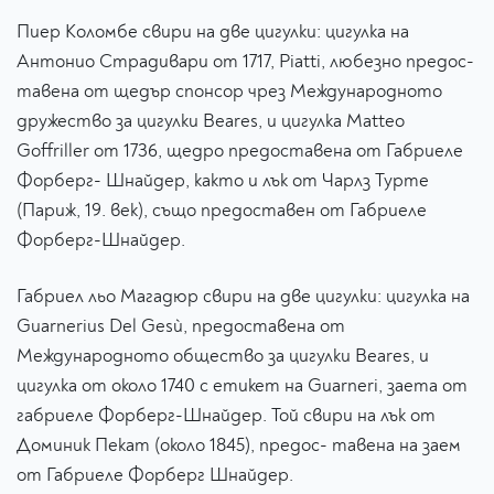
Пиер Коломбе свири на две цигулки: цигулка на
Антонио Страдивари от 1717, Piatti, любезно предос-
тавена от щедър спонсор чрез Международното
дружество за цигулки Beares, и цигулка Matteo
Goffriller от 1736, щедро предоставена от Габриеле
Форберг- Шнайдер, както и лък от Чарлз Турте
(Париж, 19. век), също предоставен от Габриеле
Форберг-Шнайдер.
Габриел льо Магадюр свири на две цигулки: цигулка на
Guarnerius Del Gesù, предоставена от
Международното общество за цигулки Beares, и
цигулка от около 1740 с етикет на Guarneri, заета от
габриеле Форберг-Шнайдер. Той свири на лък от
Доминик Пекат (около 1845), предос- тавена на заем
от Габриеле Форберг Шнайдер.