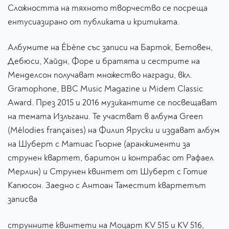
Сложността на тяхното творчество се посреща
ентусиазирано от публиката и критиката.
Албумите на Ébène със записи на Барток, Бетовен,
Дебюси, Хайдн, Форе и братята и сестрите на
Менделсон получават множество награди, вкл.
Gramophone, BBC Music Magazine и Midem Classic
Award. През 2015 и 2016 музикантите се посвещават
на темата Излъгани. Те участват в албума Green
(Mélodies françaises) на Филип Яруски и издават албум
на Шуберт с Матиас Гьорне (аранжименти за
струнен квартет, баритон и контрабас от Рафаел
Мерлин) и Струнен квинтет от Шуберт с Готие
Капюсон. Заедно с Антоан Таместит квартетът
записва
струнните квинтети на Моцарт KV 515 и KV 516,