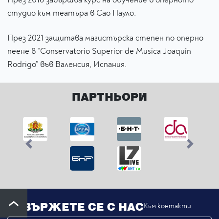
студио към театъра в Сао Пауло.
​През 2021 защитава магистърска степен по оперно
пеене в “Conservatorio Superior de Musica Joaquín
Rodrigo” във Валенсия, Испания.
ПАРТНЬОРИ
Previous
Next
СВЪРЖЕТЕ СЕ С НАС
Към контакти