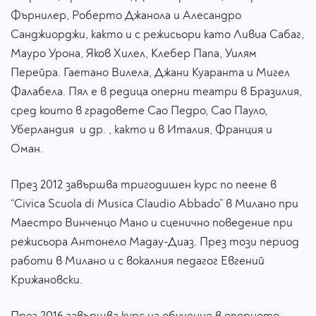
Фърнилер, Роберто Джанола и Алесандро
Санджиорджи, както и с режисьори като Ливиа Сабаг,
Мауро Урона, Яков Хилел, Клебер Папа, Уилям
Перейра. Гаетано Вилела, Джани Куаранта и Мигел
Фалабела. Пял е в редица оперни театри в Бразилия,
сред които в градовете Сао Педро, Сао Пауло,
Уберландия и др. , както и в Италия, Франция и
Оман.
През 2012 завършва тригодишен курс по пеене в
“Civica Scuola di Musica Claudio Abbado” в Милано при
Маестро Винченцо Мано и сценично поведение при
режисьора Антонело Мадау-Диаз. През този период
работи в Милано и с вокалния педагог Евгений
Крижановски. ​
През 2016 завършва курс на обучение в оперното