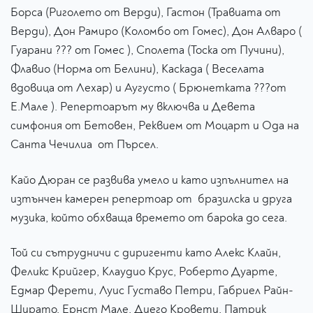
Борса (Риголето от Верди), Гастон (Травиата от
Верди), Дон Рамиро (Коломбо от Гомес), Дон Алваро (
Гуарани ??? от Гомес ), Сполета (Тоска от Пучини),
Флавио (Норма от Белини), Каскада ( Веселата
вдовица от Лехар) и Аугусто ( Брюнетката ???от
Е.Мале ). Репертоарът му включва и Девета
симфония от Бетовен, Реквием от Моцарт и Ода на
Санта Чечилиа от Пърсел.
​Кайо Дюран се развива умело и като изпълнител на
изтънчен камерен репертоар от бразилска и друга
музика, който обхваща времето от барока до сега.
​Той си сътрудничи с диригенти като Алекс Клайн,
Феликс Крийгер, Клаудио Крус, Роберто Дуарте,
Едмар Ферети, Луис Густаво Петри, Габриел Райн-
Ширато, Ернст Мале, Диего Кровети, Патрик