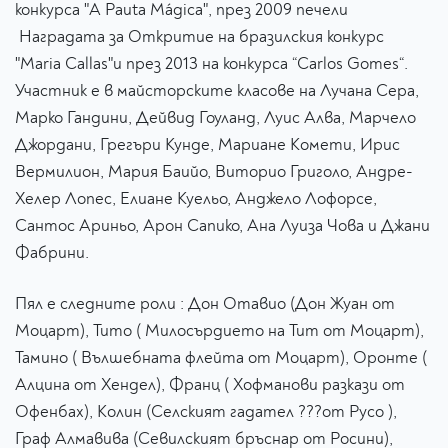
конкурса "A Pauta Mágica", през 2009 печели
Наградата за Откритие на бразилския конкурс
"Maria Callas"и през 2013 на конкурса “Carlos Gomes“.
Участник е в майсторските класове на Лучана Сера,
Марко Гандини, Дейвид Гоуланд, Луис Алва, Марчело
Джордани, Грегъри Кунде, Мариане Комети, Ирис
Вермилион, Мария Баийо, Виторио Григоло, Андре-
Хелер Лопес, Елиане Куельо, Анджело Лофорсе,
Сантос Ариньо, Арон Сапико, Ана Луиза Чова и Джани
Фабрини.
​Пял е следните роли : Дон Отавио (Дон Жуан от
Моцарт), Тито ( Милосърдието на Тит от Моцарт),
Тамино ( Вълшебната флейта от Моцарт), Оронте (
Алцина от Хендел), Франц ( Хофманови разкази от
Офенбах), Колин (Селският гадател ???от Русо ),
Граф Алмавива (Севилският бръснар от Росини),