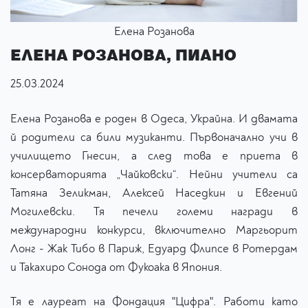
Елена Розанова
ЕЛЕНА РОЗАНОВА, ПИАНО
25.03.2024
Елена Розанова е роден в Одеса, Украйна. И двамата
й родители са били музиканти. Първоначално учи в
училището Гнесин, а след това е приета в
консерваторията „Чайковски“. Нейни учители са
Татяна Зеликман, Алексей Наседкин и Евгений
Могилевски. Тя печели големи награди в
международни конкурси, включително Маргьорит
Лонг - Жак Тибо в Париж, Едуард Флипсе в Ротердам
и Такахиро Сонода от Фукоака в Япония.
Тя е лауреат на Фондация "Цифра". Работи като