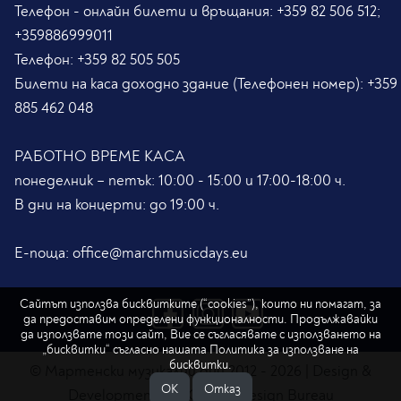
Телефон - онлайн билети и връщания:
+359 82 506 512;
+359886999011
Телефон:
+359 82 505 505
Билети на каса доходно здание (Телефонен номер):
+359
885 462 048
РАБОТНО ВРЕМЕ КАСА
понеделник – петък: 10:00 - 15:00 и 17:00-18:00 ч.
В дни на концерти: до 19:00 ч.
Е-поща:
office@marchmusicdays.eu
Сайтът използва бисквитките (“cookies”), които ни помагат, за
да предоставим определени функционалности. Продължавайки
да използвате този сайт, Вие се съгласявате с използването на
„бисквитки“ съгласно нашата
Политика за използване на
бисквитки.
© Мартенски музикални дни 2012 - 2026 | Design &
ОK
Отказ
Development by
FORMA Design Bureau