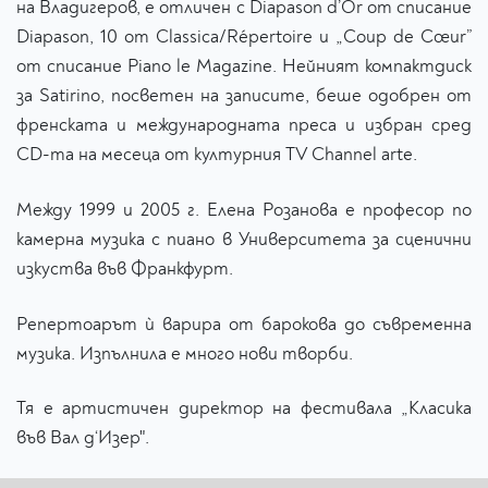
на Владигеров, е отличен с Diapason d’Or от списание
Diapason, 10 от Classica/Répertoire и „Coup de Cœur”
от списание Piano le Magazine. Нейният компактдиск
за Satirino, посветен на записите, беше одобрен от
френската и международната преса и избран сред
CD-та на месеца от културния TV Channel arte.
Между 1999 и 2005 г. Елена Розанова е професор по
камерна музика с пиано в Университета за сценични
изкуства във Франкфурт.
Репертоарът ѝ варира от барокова до съвременна
музика. Изпълнила е много нови творби.
Тя е артистичен директор на фестивала „Класика
във Вал д‘Изер".