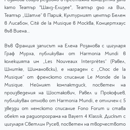
като Театър "Шанз-Елизее", Театър дьо ла Вил,
Театър „Шатле“ в Париж, Културният център Белем
в Лисабон, Cité de la Musique в Москва, Концертхаус
във Виена…
Във Франция записът на Елена Розанова с цигуларя
Граф Мурха, публикуван от Harmonia Mundi в
колекцията им „Les Nouveaux Interprètes“ (Равел,
Шнитке, Шимановски), е награден с „Choc de la
Musique“ от френското списание Le Monde de la
Musique. Нейният компактдиск, посветен на
произведения на Шостакович, Равел и Прокофиев,
публикуван отново от Harmonia Mundi, е отличен с 5
звезди от немското списание Fono Forum и става
обект на радиопрограма на Bayern 4 Klassik. Дискът с
цигуларя Светлин Русев, посветен на творчеството