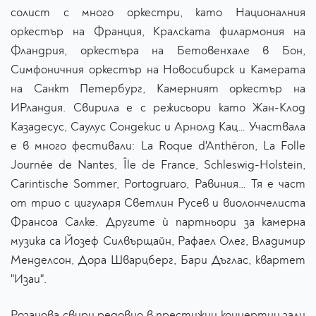
солист с много оркестри, като Националния
оркестър на Франция, Кралската филармония на
Фландрия, оркестъра на Бетовенхале в Бон,
Симфоничния оркестър на Новосибирск и Камерата
на Санкт Петербург, Камерният оркестър на
ИРландия. Свирила е с режисьори като Жан-Клод
Казадесус, Саулус Сондекис и Арнолд Кац… Участвала
е в много фестивали: La Roque d'Anthéron, La Folle
Journée de Nantes, Île de France, Schleswig-Holstein,
Carintische Sommer, Portogruaro, Равиния… Тя е част
от трио с цигуларя Светлин Русев и виолончелиста
Франсоа Салке. Другите ѝ партньори за камерна
музика са Йозеф Силвърщайн, Рафаел Олег, Владимир
Менделсон, Дора Шварцберг, Бари Дъглас, квартет
"Изаи".
Розанова свири редовно в престижни концертни зали