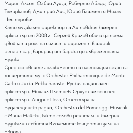
Марин Алсоп, Фабио Луизи, Роберто Абадо, Юрий
Темирканов, Дмитрий Лис, Юрий Башмет и Михал
Нестерович.
Като музикален директор на Литовския камерен
оркестър от 2008 г., Сергей Крилов обича да поема
двойната роля на солист и диригент в широк
репертоар, вариращ от барока до съвременната
музика.
Сред основните ангажименти на настоящия сезон са
концертите му с Orchester Philharmonique de Monte-
Carlo и Jukka-Pekka Saraste, Руския национален
оркестър и Михаил Плетнев, Орхус симфоничен
оркестър и Андрис Пога, Оркестъра на
Будапещенско радио, Orchestra del Pomeriggi Musicali
с Миша Майски, както солови рецитали и камерни
музикални събития в големите концертни зали на
Европа.