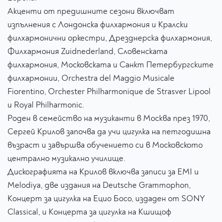
Акценти от предишните сезони включват
изпълнения с Лондонска филхармония и Кралски
филхармонични оркестри, Дрезднерска филхармония,
Филхармония Zuidnederland, Словенската
филхармония, Московската и Санкт Петербургските
филхармонии, Orchestra del Maggio Musicale
Fiorentino, Orchester Philharmonique de Strasver Lipool
и Royal Philharmonic.
Роден в семейство на музиканти в Москва през 1970,
Сергей Крилов започва да учи цигулка на петгодишна
възраст и завършва обучението си в Московското
централно музикално училище.
Дискографията на Крилов включва записи за EMI и
Melodiya, две издания на Deutsche Grammophon,
Концерт за цигулка на Ецио Босо, издаден от SONY
Classical, и Концерта за цигулка на Кшищоф