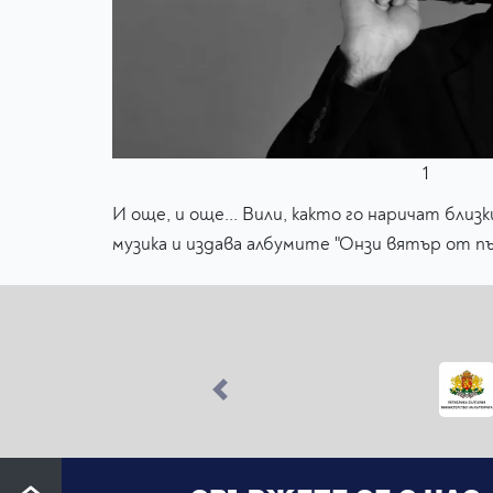
1
И още, и още... Вили, както го наричат бли
музика и издава албумите "Онзи вятър от пъ
Previous