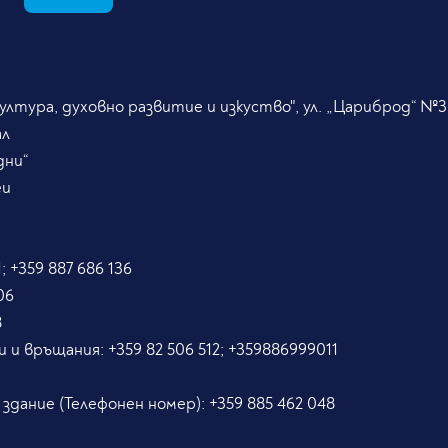
лтура, духовно развитие и изкуство", ул. „Цариброд“ №3
ал
дни“
eu
; +359 887 686 136
06
8
и и връщания:
+359 82 506 512; +359886999011
5
 здание (Телефонен номер):
+359 885 462 048