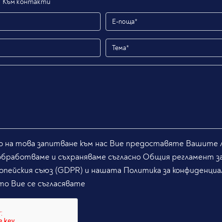
Към контакти
 на това запитване към нас Вие предоставяте Вашите л
обработваме и съхраняваме съгласно Общия регламент з
опейския съюз (GDPR) и нашата Политика за конфиденциа
то Вие се съгласявате