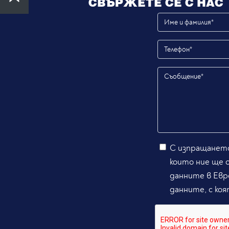
СВЪРЖЕТЕ СЕ С НАС
С изпращането
които ние ще 
данните в Евр
данните, с коя