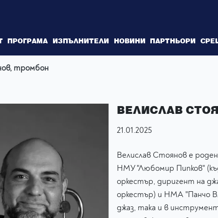
Т
ПРОГРАМА
ИЗПЪЛНИТЕЛИ
НОВИНИ
ПАРТНЬОРИ
СРЕ
нов, тромбон
ВЕЛИСЛАВ СТОЯ
21.01.2025
Велислав Стоянов е роден 
НМУ "Любомир Пипков" (къ
оркестър, диригент на дж
оркестър) и НМА "Панчо Вл
джаз, така и в инструмен