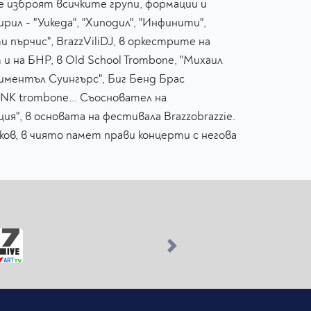
е изброят всичките групи, формации и
рил - "Уикеда", "Хиподил", "Инфинити",
и пърчис", BrazzViliDJ, в оркестрите на
и на БНР, в Old School Trombone, "Михаил
ментъл Суингърс", Биг Бенд Брас
UNK trombone... Съосновател на
ия", в основата на фестивала Brazzobrazzie.
нков, в чиято памет прави концерти с негова
Next