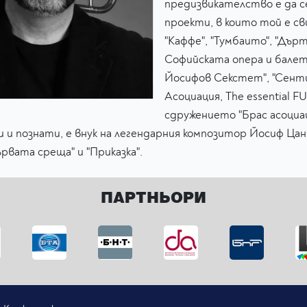
предизвикателство е да с
проекти, в които той е сви
"Каффе", "Тумбаито", "Дърт
Софийската опера и балет 
Йосифов Секстет", "Сенти
Асоциация, The essential F
сдружението "Брас асоциац
зки и познати, е внук на легендарния композитор Йосиф Ца
рвата среща" и "Приказка".
ПАРТНЬОРИ