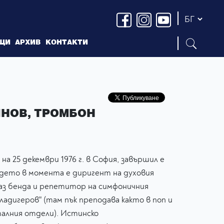
ЩИ
АРХИВ
КОНТАКТИ
НОВ, ТРОМБОН
на 25 декември 1976 г. в София, завършил е
дето в момента е диригент на духовия
аз бенда и репетитор на симфоничния
адигеров" (там пък преподава както в поп и
талния отдели). Истинско